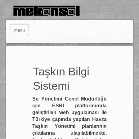
menu
Anasayfa
Hakkımızda
ın Bilgi
Servisler
Çözüm Ortakları
temi
Projeler
Su Yönetimi Genel Müdürlüğü
İletişim
için ESRI platformunda
geliştirilen web uygulaması ile
Türkiye çapında yapılan Havza
Taşkın Yönetimi planlarının
çıktılarına ulaşılabilmekte,