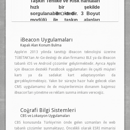
Taşkın Tehlike ve Risk haritaları
hızlı bir şekilde
sorgulanabilmektedir. 3 Boyut
modülü ile taşkın alanları
WebGL teknolojisi ile
görüntülenebilmektedir.
iBeacon Uygulamaları
Bu fonksiyonlara ek olarak
Kapalı Alan Konum Bulma
anlık tahliye haritası da proje
Apple'ın 2013 yılında tanıttığı iBeacon teknolojisi üzerine
TÜBİTAK'tan Ar-Ge desteği de alan firmamız BLE ya da iBeacon
içerinden oluşturulabilmektedir.
tabanlı iOS ve Android çözümler geliştirmektedir. Ayrıca Apple
için iBeacon destekli PassBook uygulamaları ile çeşitli müşteri
kartı ya da sadakat kart adaptasyonları da
gerçekleştirmekteyiz. Yakın bir süreçte hazır hale gelecek olan
CMS uygulamamız ile de müşterilerimize donanım bağımsız
iBeacon'ları yönetme ve reklam sunma imkanı vereceğiz.
Coğrafi Bilgi Sistemleri
CBS ve Lokasyon Uygulamaları
CBS konusunda Türkiye'nin önde gelen uzmanları ile web
tabanlı çözümler sunmaktayız. Öncelikli olarak ESRI mimarisi